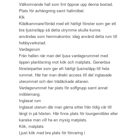
Välkomnande hall som fint öppnar upp denna bostad.
Plats för avhängning samt hallmöbel.
Klk
Klädkammare/förråd med ett härligt fönster som ger ett
bra ljusinsläpp så detta utrymme skulle kunna
användas som hemmakontor, idag använd detta rum till
hobbyverkstad.
Vardagsrum
Från hallen når man det ljusa vardagsrummet med
öppen planlösning mot kök och matplats. Generösa
fönsterpartier som ger ett härligt ljusinsläpp till hela
rummet. Här har man direkt access till det inglasade
uterummet och den trädäckade altanen.
Vardagsrummet har plats för soffgrupp samt annat
möblemang.
Inglasat rum
Inglasat uterum där man gärna sitter från tidig vår till
långt in på hösten. Här finns plats för loungemöbler eller
kanske man vill ha en mysig matplats.
Kök, matplats
Ljust kök med bra plats för förvaring i