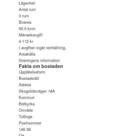
Lägenhet
Antal rum
3 rum
Boarea
65.0 kvm
Månadsavgift
4 112 kr
I avgiften ingår renhållning,
Areakälla
föreningens information
Fakta om bostaden
Upplåtelseform
Bostadsrätt
Adress
Skogslidsvägen 18A
Kommun
Botkyrka
Område
Tullinge
Postnummer
146 38
Ort