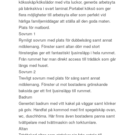
köksskåp/kökslådor med vita luckor, generös arbetsyta
på bänkskiva i svart laminat.Portabel köksö som ger
flera möjligheter till arbetsyta eller som perfekt vid
härliga familjemiddagar att ställa all den goda maten.
Plats för matbord.
Sovrum 1
Rymligt sovrum med plats för dubbelsäng samt annat
möblemang. Fönster samt altan dörr med stort
fönsterglas ger ett fantastiskt ljusinsläpp i hela rummet.
Från rummet har man direkt access till trädäck som går
längs med huset.
Sovrum 2
Trevligt sovrum med plats för säng samt annat
möblemang. Fönster ut mot bostadens grönskande
baksida ger ett fint ljusinsläpp till rummet.
Badrum
Generöst badrum med vitt kakel på väggar samt klinker
på golv. Handfat på kommod med fint spegelskåp ovan,
wc, duschhörna. Här finns även bostadens panna samt
tvättpelare med tvättmaskin och torktumlare.
Altan
Trädäckad altan som sträcker sig från entrén till