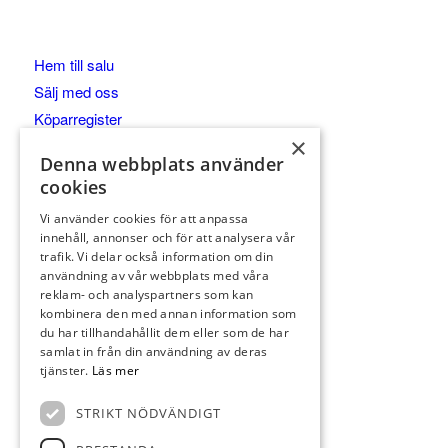
Hem till salu
Sälj med oss
Köparregister
×
Om Lyberg Hamrin
Denna webbplats använder
Integritetspolicy
cookies
Kontakt
Vi använder cookies för att anpassa
innehåll, annonser och för att analysera vår
trafik. Vi delar också information om din
användning av vår webbplats med våra
Kanslivägen 29, 146 37 Tullinge
reklam- och analyspartners som kan
kombinera den med annan information som
du har tillhandahållit dem eller som de har
Martina
samlat in från din användning av deras
tjänster.
Läs mer
070-998 82 41
STRIKT NÖDVÄNDIGT
Danielle