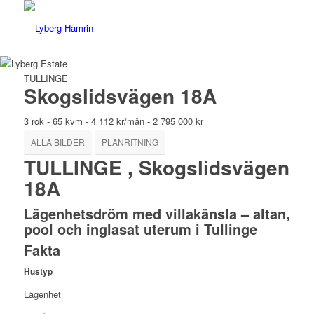
TULLINGE
Skogslidsvägen 18A
3 rok
-
65 kvm
-
4 112 kr/mån
-
2 795 000 kr
ALLA BILDER
PLANRITNING
TULLINGE , Skogslidsvägen
18A
Lägenhetsdröm med villakänsla – altan,
pool och inglasat uterum i Tullinge
Fakta
Hustyp
Lägenhet