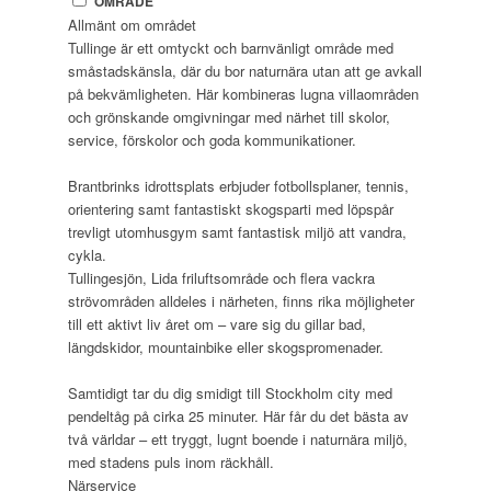
OMRÅDE
Allmänt om området
Tullinge är ett omtyckt och barnvänligt område med
småstadskänsla, där du bor naturnära utan att ge avkall
på bekvämligheten. Här kombineras lugna villaområden
och grönskande omgivningar med närhet till skolor,
service, förskolor och goda kommunikationer.
Brantbrinks idrottsplats erbjuder fotbollsplaner, tennis,
orientering samt fantastiskt skogsparti med löpspår
trevligt utomhusgym samt fantastisk miljö att vandra,
cykla.
Tullingesjön, Lida friluftsområde och flera vackra
strövområden alldeles i närheten, finns rika möjligheter
till ett aktivt liv året om – vare sig du gillar bad,
längdskidor, mountainbike eller skogspromenader.
Samtidigt tar du dig smidigt till Stockholm city med
pendeltåg på cirka 25 minuter. Här får du det bästa av
två världar – ett tryggt, lugnt boende i naturnära miljö,
med stadens puls inom räckhåll.
Närservice