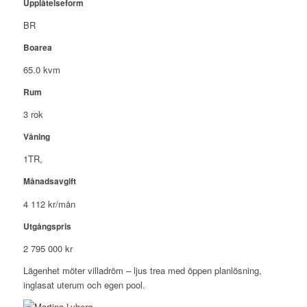
Upplåtelseform
BR
Boarea
65.0 kvm
Rum
3 rok
Våning
1TR,
Månadsavgift
4 112 kr/mån
Utgångspris
2 795 000 kr
Lägenhet möter villadröm – ljus trea med öppen planlösning,
inglasat uterum och egen pool.